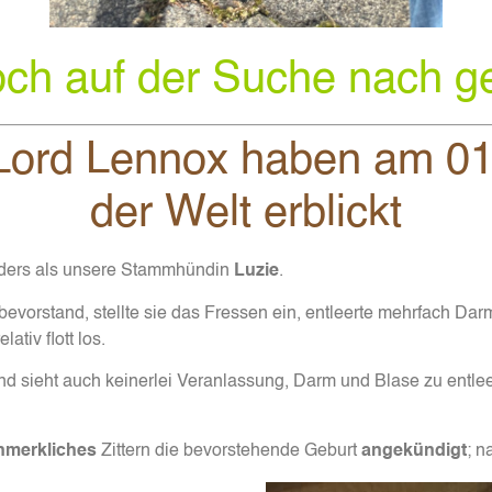
och auf der Suche nach g
 Lord Lennox haben am 01
der Welt erblickt
nders als unsere Stammhündin
Luzie
.
 bevorstand, stellte sie das Fressen ein, entleerte mehrfach 
tiv flott los.
 sieht auch keinerlei Veranlassung, Darm und Blase zu entl
nmerkliches
Zittern die bevorstehende Geburt
angekündigt
; n