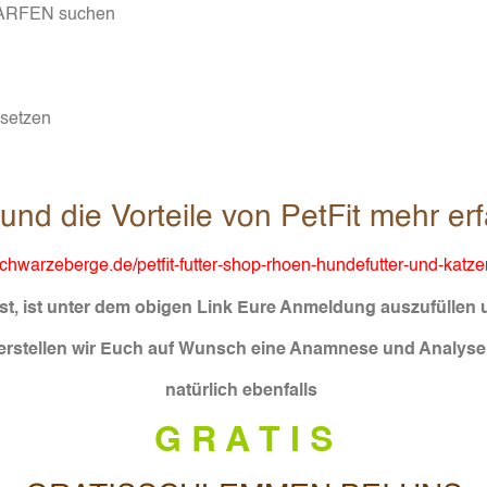
 BARFEN suchen
bsetzen
 und die Vorteile von PetFit mehr e
hwarzeberge.de/petfit-futter-shop-rhoen-hundefutter-und-katzen
üsst, ist unter dem obigen Link Eure Anmeldung auszufüllen
rstellen wir Euch auf Wunsch eine Anamnese und Analyse d
natürlich ebenfalls
G R A T I S