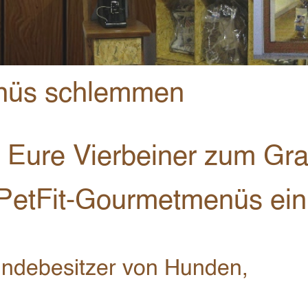
nüs schlemmen
ir Eure Vierbeiner zum Gr
PetFit-Gourmetmenüs ein
undebesitzer von Hunden,